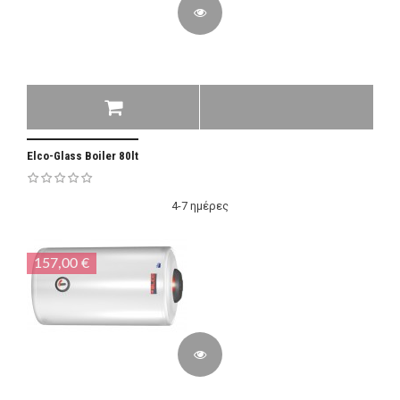
Elco-Glass Boiler 80lt
4-7 ημέρες
157,00 €