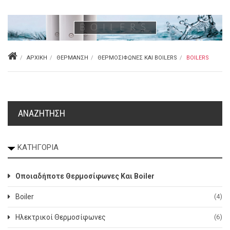
BOILERS
ΑΡΧΙΚΉ
ΘΈΡΜΑΝΣΗ
ΘΕΡΜΟΣΊΦΩΝΕΣ ΚΑΙ BOILERS
BOILERS
ΑΝΑΖΉΤΗΣΗ
ΚΑΤΗΓΟΡΊΑ
Οποιαδήποτε Θερμοσίφωνες Και Boiler
Boiler
(4)
Ηλεκτρικοί Θερμοσίφωνες
(6)