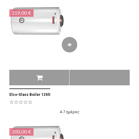
219,00 €
Elco-Glass Boiler 120lt
4-7 ημέρες
200,00 €