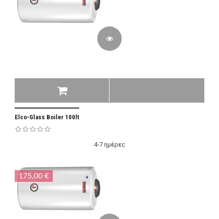
Elco-Glass Boiler 100lt
4-7 ημέρες
175,00 €