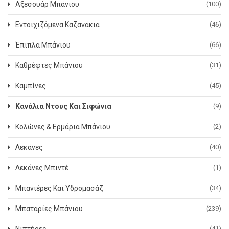
Αξεσουάρ Μπάνιου
(100)
Εντοιχιζόμενα Καζανάκια
(46)
Έπιπλα Μπάνιου
(66)
Καθρέφτες Μπάνιου
(31)
Καμπίνες
(45)
Κανάλια Ντους Και Σιφώνια
(9)
Κολώνες & Ερμάρια Μπάνιου
(2)
Λεκάνες
(40)
Λεκάνες Μπιντέ
(1)
Μπανιέρες Και Υδρομασάζ
(34)
Μπαταρίες Μπάνιου
(239)
(41)