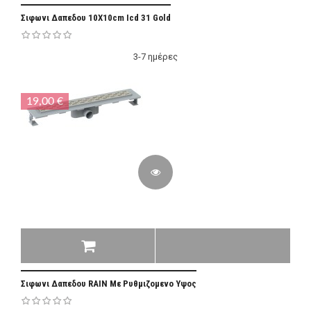
Σιφωνι Δαπεδου 10Χ10cm Icd 31 Gold
3-7 ημέρες
19,00 €
Σιφωνι Δαπεδου RAIN Με Ρυθμιζομενο Υψος