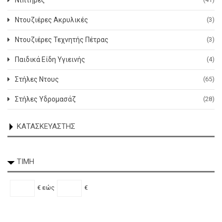
Νιπτήρες
Ντουζιέρες Ακρυλικές
(3)
Ντουζιέρες Τεχνητής Πέτρας
(3)
Παιδικά Είδη Υγιεινής
(4)
Στήλες Ντους
(65)
Acquanet
(2)
Στήλες Υδρομασάζ
(28)
Inter Ceramic
(6)
ΚΑΤΑΣΚΕΥΑΣΤΉΣ
Tema
(1)
ΤΙΜΉ
€
εώς
€