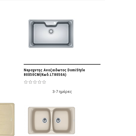
vorite
Add Favorite
Nεροχυτης Ανοξειδωτος DomiStyle
80X50CM(κωδ.LT8050A)
3-7 ημέρες