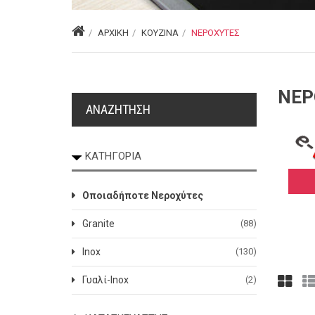
ΑΡΧΙΚΉ
ΚΟΥΖΊΝΑ
ΝΕΡΟΧΎΤΕΣ
ΝΕΡ
ΑΝΑΖΉΤΗΣΗ
ΚΑΤΗΓΟΡΊΑ
Domistyle
(3)
Οποιαδήποτε Νεροχύτες
Duralit
(3)
Granite
(88)
Franke
(81)
Inox
(130)
Grohe
(1)
Γυαλί-Inox
(2)
Pyramis
(92)