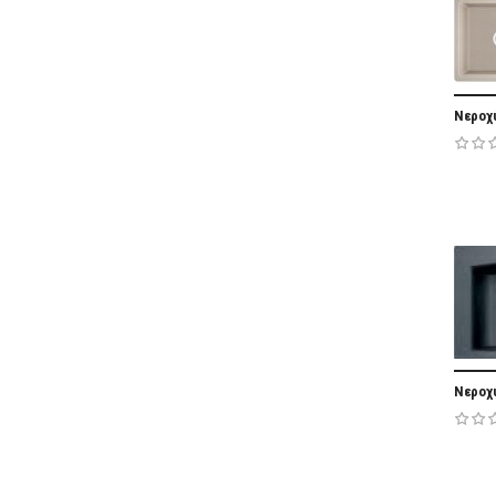
Νεροχύ
Nεροχ