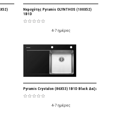
vorite
Add Favorite
X52)
Νεροχύτης Pyramis OLYNTHOS (100X52)
1B1D
4-7 ημέρες
vorite
Add Favorite
Pyramis Crystalon (86X53) 1B1D Black Δεξι
4-7 ημέρες