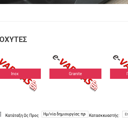
ΟΧΎΤΕΣ
Inox
Granite
Ημ/νία δημιουργίας προϊόντος -/+
Ε
Κατάταξη Ως Προς
Κατασκευαστής: