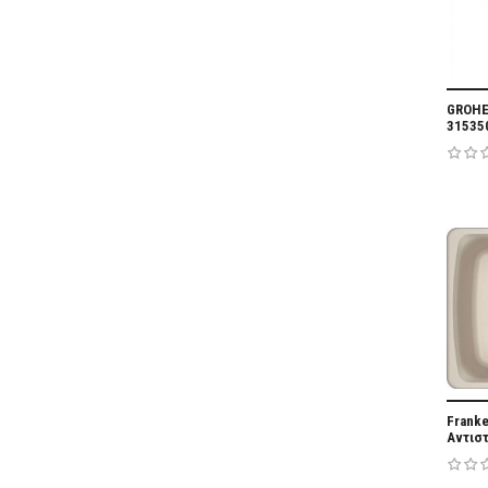
GROHE
31535
Franke
Αντισ