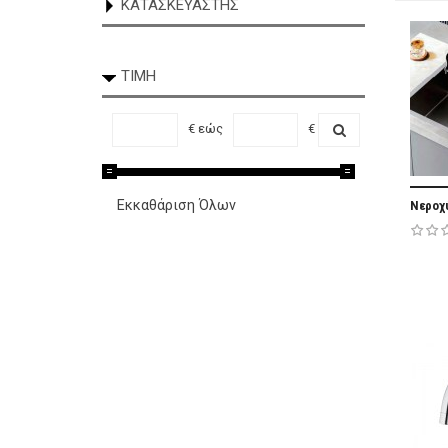
ΚΑΤΑΣΚΕΥΑΣΤΉΣ
Sanitec
(33)
ΤΙΜΉ
€
εώς
€
Εκκαθάριση Όλων
Νεροχύ