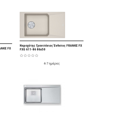
Add Favorite
Νεροχύτης Γρανιτένιος Ένθετος FRANKE FX
vorite
ANKE FX
FXG 611-86 86x50
4-7 ημέρες