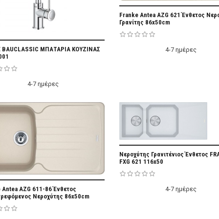
Add Fa
Franke Antea AZG 621 Ένθετος Νερ
Γρανίτης 86x50cm
Add Favorite
 BAUCLASSIC MΠΑΤΑΡΙΑ ΚΟΥΖΙΝΑΣ
4-7 ημέρες
001
4-7 ημέρες
Add Fa
Νεροχύτης Γρανιτένιος Ένθετος FR
FXG 621 116x50
Add Favorite
 Antea AZG 611-86 Ένθετος
4-7 ημέρες
τρεφόμενος Νεροχύτης 86x50cm