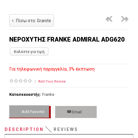
Πίσω στο: Granite
Franke
Frank
ADMIR
ADMI
NΕΡΟΧΎΤΗΣ FRANKE ADMIRAL ADG620
ADG
ADG
Καλέστε για τιμή
611L
621
Για τηλεφωνική παραγγελία, 3% έκπτωση
|
Add Your Review
Κατασκευαστής:
Franke
Add Favorite
Email
Εκτύπωση
DESCRIPTION
REVIEWS