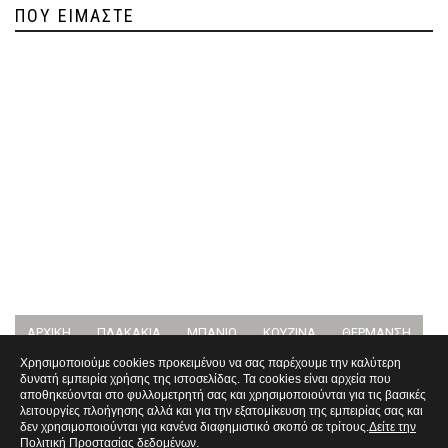
ΠΟΥ ΕΊΜΑΣΤΕ
ΑΡΧΙΚΉ
ΠΛΑΚΆΚΙΑ
ΜΠΆΝΙΟ
ΚΟΥΖΊΝΑ
ΘΈΡΜΑΝΣΗ
Χρησιμοποιούμε cookies προκειμένου να σας παρέχουμε την καλύτερη
δυνατή εμπειρία χρήσης της ιστοσελίδας. Τα cookies είναι αρχεία που
αποθηκεύονται στο φυλλομετρητή σας και χρησιμοποιούνται για τις βασικές
λειτουργίες πλοήγησης αλλά και για την εξατομίκευση της εμπειρίας σας και
δεν χρησιμοποιούνται για κανένα διαφημιστικό σκοπό σε τρίτους.
Δείτε την
Πολιτική Προστασίας δεδομένων
.